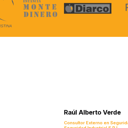
Raúl Alberto Verde
Consultor Externo en Segurid
Seguridad Industrial S.R.L.