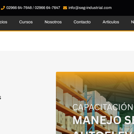
02966 64-7648 / 02966 64-7647
info@seg-industrial.com
cios
Cursos
Nosotros
Contacto
Articulos
N
s