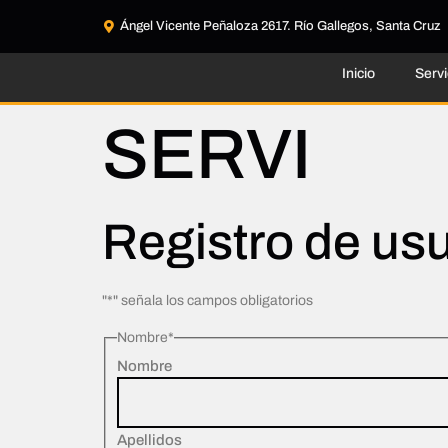
Ángel Vicente Peñaloza 2617. Río Gallegos, Santa Cruz
Inicio
Servi
SERVI
Registro de us
"
*
" señala los campos obligatorios
Nombre
*
Nombre
Apellidos