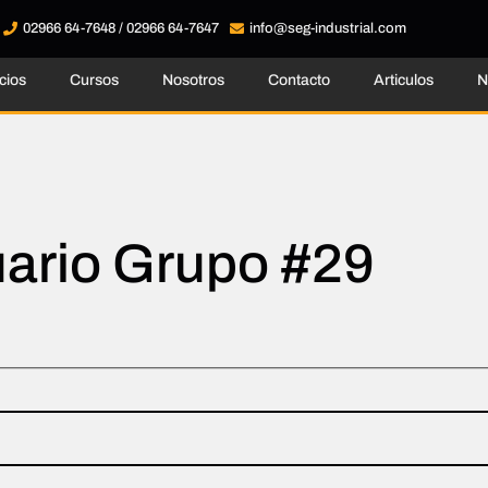
02966 64-7648 / 02966 64-7647
info@seg-industrial.com
cios
Cursos
Nosotros
Contacto
Articulos
N
uario Grupo #29